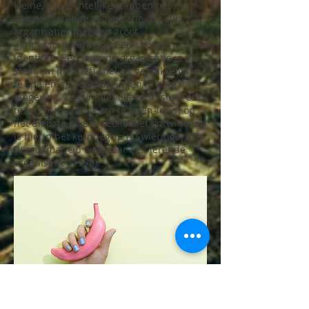
kleine, overzichtelijke stappen het hart
van een lerende organisatie. Dit zijn
organisaties met een groot
aanpassingsvermogen en stevige
identiteit. Een lerende organisatie is in
staat om (relatief) snel en gemakkelijk in
te spelen op veranderingen in haar
omgeving. Ze zijn niet alleen in staat om
te leren, maar ook om te leren-leren op
het diepste niveau. Collectief ontwikkelen
is hierin het kernbegrip (J Swieringa, AFM
Wierdsma, 'Op weg naar een lerende
organisatie', 1990).