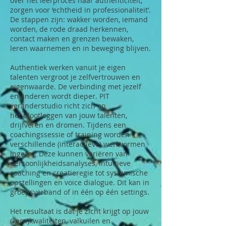
over het leerproces naar authenticiteit,
zorgen voor ‘echtheid in professionaliteit’.
De stappen zijn: wakker worden, iemand
worden, de rode draad herkennen,
contact maken en grenzen bewaken,
leren waarnemen en in beweging blijven.
Authentiek werken vanuit je eigen
talenten vergroot je zelfvertrouwen en
eigenwaarde. De verbinding met jezelf
en anderen wordt dieper. PIT
veranderstudio richt zich op
het blootleggen van jouw talenten,
drijfveren en dromen. Tijdens een
coachingssessie of training worden
verschillende (interactieve) werkvormen
ingezet. Deze kunnen variëren van
persoonlijkheidsanalyses, intuïtieve
coaching en creatieregie tot systemische
opstellingen en voice dialogue. Dit kan in
groepsverband of in één op één settings.
Het resultaat is dat je zicht krijgt op jouw
(kern)kwaliteiten, valkuilen en