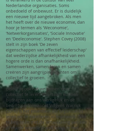
Nederlandse organisaties. Soms
onbedoeld of onbewust. Er is duidelijk
een nieuwe tijd aangebroken. Als men
het heeft over de nieuwe economie, dan
hoor je termen als 'Weconomie',
'Netwerkorganisaties', 'Sociale Innovatie'
en 'Deeleconomie'. Stephen Covey (2008)
stelt in zijn boek 'De zeven
eigenschappen van effectief leiderschap'
dat wederzijdse afhankelijkheid van een
hogere orde is dan onafhankelijkheid.
Samenwerken, samen leren en samen
creëren zijn aangrijpingspunten om
collectief te groeien.
Geloof jij ook dat we samen door
collectief te leren, duurzaam kunnen
bijdragen aan ons werkgeluk en de
bedrijfsperformance? Volgens Warrick
(2016) is het essentieel dat organisaties
leren om te excelleren in teamwerk. Door
te beginnen met de ontwikkeling van één
of enkele lerende teams, vorm je met