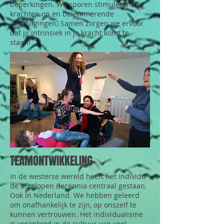
beperkingen. We sporen stimulerende
krachten op en belemmerende
overtuigingen. Samen zorgen we ervoor
dat jij intrinsiek in je kracht komt te
staan!
TEAMONTWIKKELING
In de westerse wereld heeft het individu
de afgelopen decennia centraal gestaan.
Ook in Nederland. We hebben geleerd
om onafhankelijk te zijn, op onszelf te
kunnen vertrouwen. Het individualisme
is verankerd in de cultuur van veel